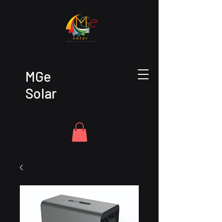
MGe
Solar